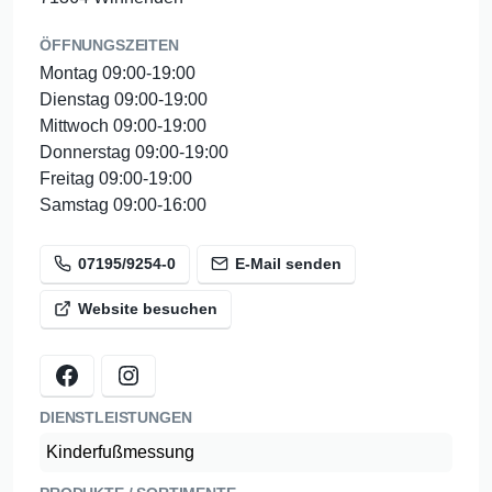
Sie individuell und fachkundig bei der Auswahl Ihrer neuen
Lieblingsschuhe. Wir legen großen Wert darauf, dass Sie
ÖFFNUNGSZEITEN
sich bei uns gut aufgehoben fühlen und mit einem Lächeln
Montag 09:00-19:00
im Gesicht nach Hause gehen.
Dienstag 09:00-19:00
Mittwoch 09:00-19:00
Kunden-APP: Immer auf dem laufenden, sind Sie mit
Donnerstag 09:00-19:00
unserer Schuh Grotz Kundenapp. Digitaler Kassenbeleg,
Freitag 09:00-19:00
aktuelle Informationen, Aktionen und vieles Mehr erwartet
Samstag 09:00-16:00
Sie.
07195/9254-0
E-Mail senden
Für unser Haus stellen wir Ihnen rund 100 Parkplätze zur
Verfügung - für ein entspanntes Schuheinkaufs-Erlebnis.
Website besuchen
Wir freuen uns auf Ihren Besuch!
DIENSTLEISTUNGEN
Kinderfußmessung