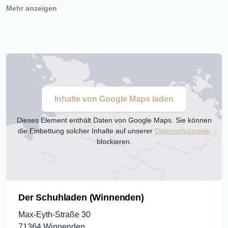
Mehr anzeigen
Uns zeichnet aus:
Umfassendes Sortiment: Hier finden Sie eine große
Auswahl an Schuhen für Damen, Herren und
Kinderschuhen sowie Wander-, und Sportschuhe. Also für
jeden Anlass und jede Jahreszeit etwas dabei. Egal, ob Sie
nach eleganten Pumps, lässigen Sneaker, bequemen Boots
Inhalte von Google Maps laden
oder robusten Wanderschuhen suchen – bei uns werden
Sie fündig.
Dieses Element enthält Daten von Google Maps. Sie können
die Einbettung solcher Inhalte auf unserer
Datenschutzseite
Top-Marken: Wir führen eine breite Palette an renommierten
blockieren.
Marken wie Gabor, Lowa, Skechers, Rieker, Adidas, Nike,
Puma, Hoff, Tamaris, Bugatti, Lloyd, Ricosta, Superfit,
Legero und viele mehr. Qualität und Stil stehen bei uns an
erster Stelle.
Der Schuhladen (Winnenden)
Persönlicher Service: Unser freundliches und kompetentes
Max-Eyth-Straße 30
Team steht Ihnen jederzeit gerne zur Verfügung und berät
71364 Winnenden