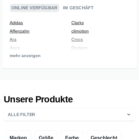
ONLINE VERFÜGBAR
IM GESCHÄFT
Adidas
Clarks
Affenzahn
climotion
Ara
Crocs
Asics
Dockers
mehr anzeigen
BARTH
Ecco
Be Natural
Finn Comfort
Beck
fjort
BNS
Gabor
Brütting
Gant
Unsere Produkte
Bugatti
Giesswein
Camel Active
IGI&CO
ALLE FILTER
Caprice
Indigo
Jana
Meindl
Jane Klain
New Balance
Marken
Größe
Farbe
Geschlecht