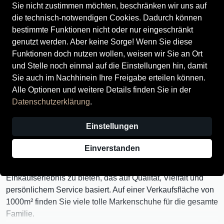
Sie nicht zustimmen möchten, beschränken wir uns auf
die technisch-notwendigen Cookies. Dadurch können
bestimmte Funktionen nicht oder nur eingeschränkt
genutzt werden. Aber keine Sorge! Wenn Sie diese
Funktionen doch nutzen wollen, weisen wir Sie an Ort
und Stelle noch einmal auf die Einstellungen hin, damit
Sie auch im Nachhinein Ihre Freigabe erteilen können.
Alle Optionen und weitere Details finden Sie in der
Der Schuhladen Winnenden: Der
Datenschutzerklärung
.
Schuhfachmarkt für die ganze Familie
Einstellungen
Entdecken Sie Ihre neue Lieblingsadresse für
Markenschuhe und mehr in Winnenden.
Einverstanden
Wir sind stolz darauf, Ihnen ein einzigartiges
Einkaufserlebnis zu bieten, das auf Qualität, Vielfalt und
persönlichem Service basiert. Auf einer Verkaufsfläche von
1000m² finden Sie viele tolle Markenschuhe für die gesamte
Familie.